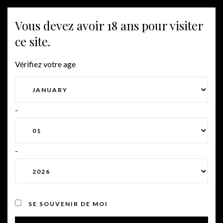
Vous devez avoir 18 ans pour visiter
Togg
ELITE NECTAR
ce site.
navig
Vérifiez votre age
MON COMPTE
-
Connexion
-
IDENTIFIANT OU ADRESSE DE MESSAGERIE
*
SE SOUVENIR DE MOI