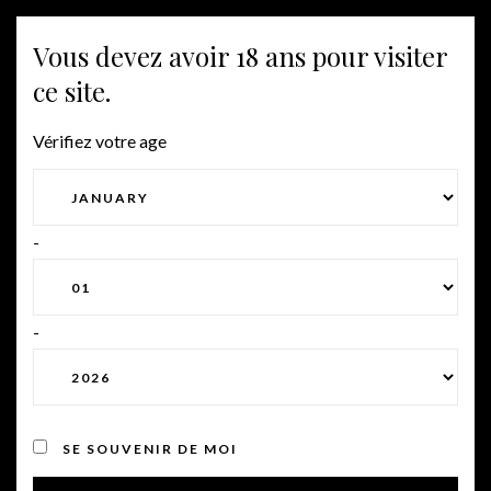
Vous devez avoir 18 ans pour visiter
Togg
ELITE NECTAR
ce site.
navig
Vérifiez votre age
MARIAGES ET
RÉCÉPTIONS PRIVÉES
-
-
SE SOUVENIR DE MOI